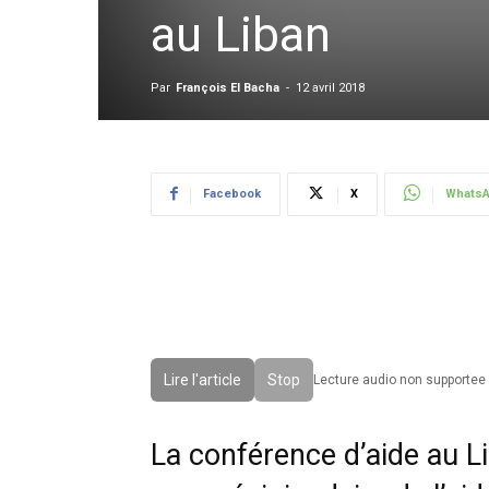
au Liban
Par
François El Bacha
-
12 avril 2018
Facebook
X
Whats
Lire l'article
Stop
Lecture audio non supportee 
La conférence d’aide au L