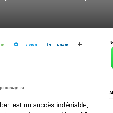
N
App
Telegram
Linkedin
par ce navigateur.
A
iban est un succès indéniable,