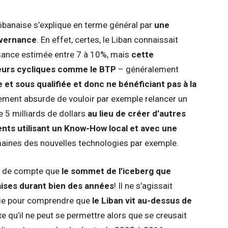
 libanaise s’explique en terme général par
une
uvernance
. En effet, certes, le Liban connaissait
ssance estimée entre 7 à 10%, mais
cette
teurs cycliques comme le BTP
– généralement
et sous qualifiée et donc ne bénéficiant pas à la
alement absurde de vouloir par exemple relancer un
e 5 milliards de dollars
au lieu de créer d’autres
nts utilisant un Know-How local et avec une
aines des nouvelles technologies par exemple.
in de compte que
le sommet de l’iceberg que
naises durant bien des années
! Il ne s’agissait
ie pour comprendre que
le Liban vit au-dessus de
xe qu’il ne peut se permettre alors que se creusait