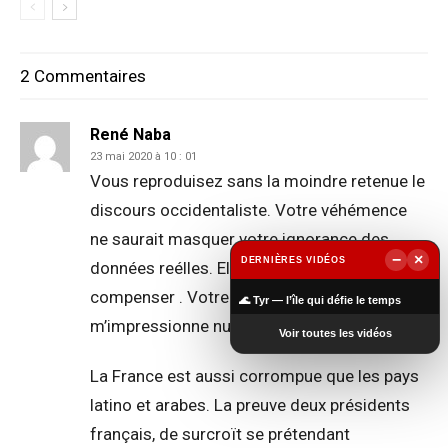
2 Commentaires
René Naba
23 mai 2020 à 10 : 01
Vous reproduisez sans la moindre retenue le
discours occidentaliste. Votre véhémence
ne saurait masquer votre ignorance des
−
×
DERNIÈRES VIDÉOS
données reélles. Elle vise surtout à la
▶
compenser . Votre posutre ne
🌊 Tyr — l’île qui défie le temps
m’impressionne nullement;
Voir toutes les vidéos
La France est aussi corrompue que les pays
latino et arabes. La preuve deux présidents
français, de surcroït se prétendant