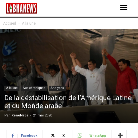
Accueil
A la une
A la une
Nos chroniques
Analyses
De la déstabilisation de l’Amérique Latine
et du Monde arabe
Par
ReneNaba
-
21 mai 2020
Facebook
X
WhatsApp