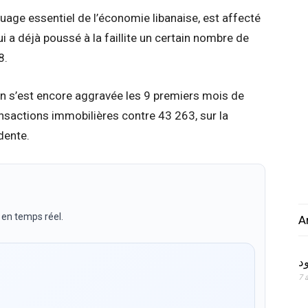
ouage essentiel de l’économie libanaise, est affecté
 a déjà poussé à la faillite un certain nombre de
8.
tion s’est encore aggravée les 9 premiers mois de
nsactions immobilières contre 43 263, sur la
dente.
 en temps réel.
A
ود
7 