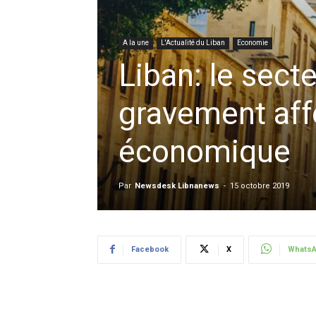
A la une
L'Actualité du Liban
Economie
Liban: le sect
gravement affe
économique
Par
Newsdesk Libnanews
-
15 octobre 2019
Facebook
X
Whats