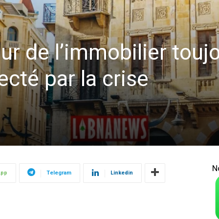
eur de l’immobilier touj
cté par la crise
N
App
Telegram
Linkedin