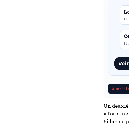
L
FR
Ce
FR 
Voir
Ouvrir l
Un deuxièm
à l’origine
Sidon au p