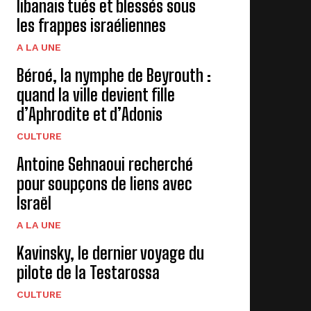
libanais tués et blessés sous
les frappes israéliennes
A LA UNE
Béroé, la nymphe de Beyrouth :
quand la ville devient fille
d’Aphrodite et d’Adonis
CULTURE
Antoine Sehnaoui recherché
pour soupçons de liens avec
Israël
A LA UNE
Kavinsky, le dernier voyage du
pilote de la Testarossa
CULTURE