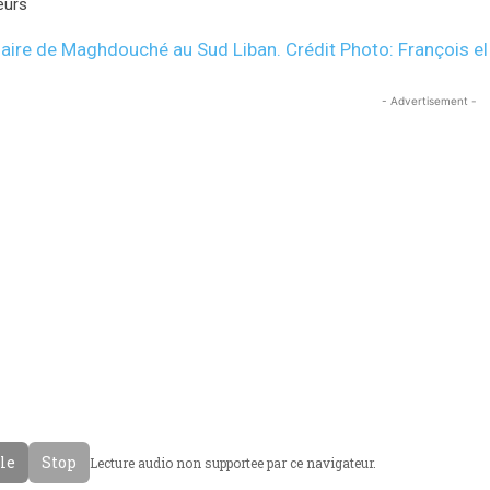
eurs
- Advertisement -
cle
Stop
Lecture audio non supportee par ce navigateur.