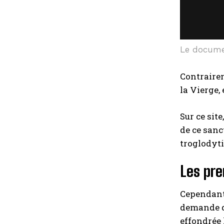
Le docume
Contrairem
la Vierge,
Sur ce sit
de ce sanc
troglodyti
Les pre
Cependant,
demande de
effondrée 