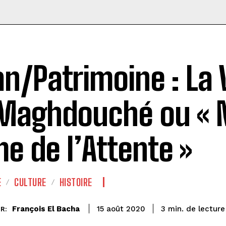
an/Patrimoine : La 
Maghdouché ou « 
e de l’Attente »
E
CULTURE
HISTOIRE
de lecture
François El Bacha
3
min.
15 août 2020
R: