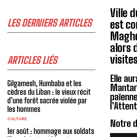
Ville 
LES DERNIERS ARTICLES
est co
Maghdo
alors 
visite
ARTICLES LIÉS
Elle au
Gilgamesh, Humbaba et les
Mantara
cèdres du Liban : le vieux récit
païenne
d’une forêt sacrée violée par
l’Attent
les hommes
CULTURE
Notre 
1er août : hommage aux soldats