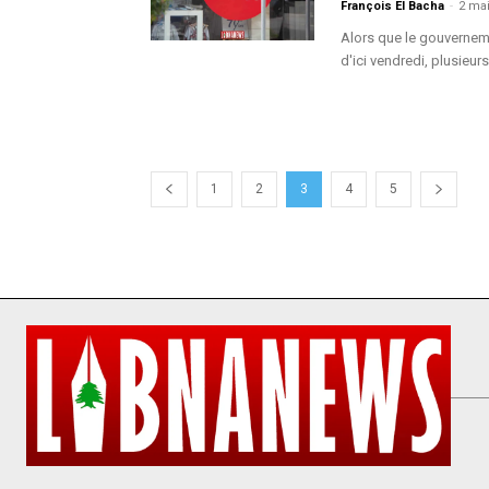
François El Bacha
-
2 mai
Alors que le gouvernem
d'ici vendredi, plusieurs
1
2
3
4
5