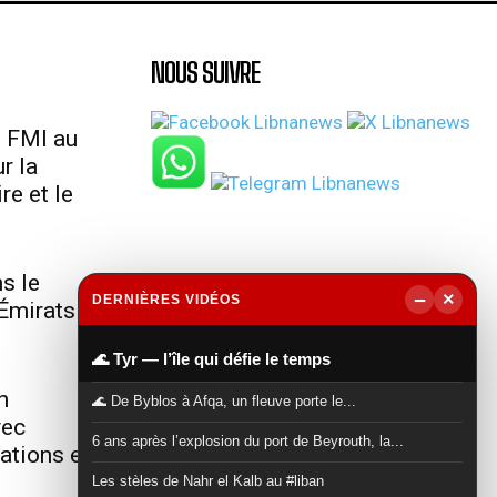
NOUS SUIVRE
u FMI au
r la
re et le
s le
−
×
DERNIÈRES VIDÉOS
Émirats
▶
🌊 Tyr — l’île qui défie le temps
n
🌊 De Byblos à Afqa, un fleuve porte le...
vec
6 ans après l’explosion du port de Beyrouth, la...
lations et
Les stèles de Nahr el Kalb au #liban