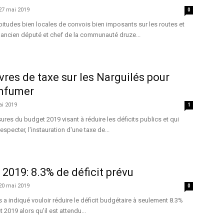
27 mai 2019
0
itudes bien locales de convois bien imposants sur les routes et
l'ancien député et chef de la communauté druze...
ivres de taxe sur les Narguilés pour
nfumer
ai 2019
1
ures du budget 2019 visant à réduire les déficits publics et qui
respecter, l'instauration d'une taxe de...
2019: 8.3% de déficit prévu
20 mai 2019
0
 a indiqué vouloir réduire le déficit budgétaire à seulement 8.3%
2019 alors qu'il est attendu...