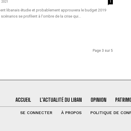
 2021
1
ent libanais étudie et probablement approuvera le budget 2019
 scénarios se profilent à l'ombre de la crise qui...
Page 3 sur 5
ACCUEIL
L’ACTUALITÉ DU LIBAN
OPINION
PATRIMO
SE CONNECTER
À PROPOS
POLITIQUE DE CONF