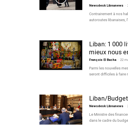
Newsdesk Libnanews
-
Contrairement à nos hab
autoroutes libanaises, 
Liban: 1 000 l
mieux nous e
François El Bacha
-
22 m
Parmi les nouvelles mes
seront difficiles à faire 
Liban/Budget 
Newsdesk Libnanews
-
Le Ministre des finances
dans le cadre du budget 