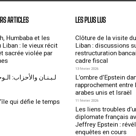
RS ARTICLES
LES PLUS LUS
h, Humbaba et les
Clôture de la visite d
Liban : le vieux récit
Liban : discussions su
êt sacrée violée par
restructuration bancai
mes
cadre fiscal
13 février 2026
لـبـنـان والأحزاب: الـوجـ
L’ombre d’Epstein dan
rapprochement entre 
arabes unis et Israël
’île qui défie le temps
11 février 2026
Les liens troubles d’u
diplomate français a
Jeffrey Epstein : révé
enquêtes en cours