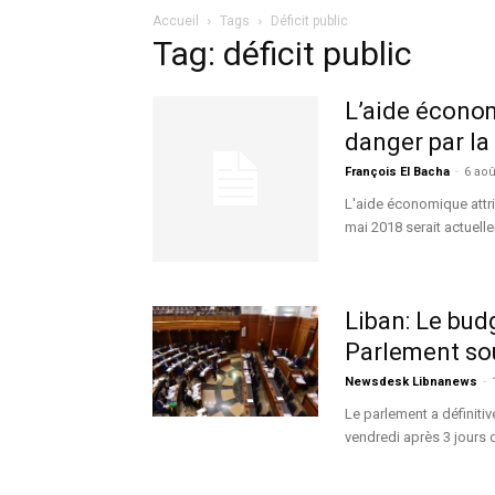
Accueil
Tags
Déficit public
Tag: déficit public
L’aide économ
danger par la
François El Bacha
-
6 aoû
L'aide économique attri
mai 2018 serait actuelle
Liban: Le bud
Parlement sou
Newsdesk Libnanews
-
Le parlement a définiti
vendredi après 3 jours 