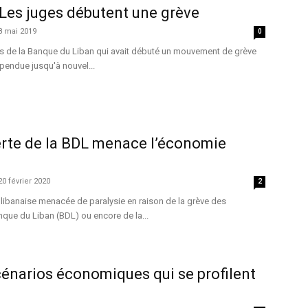
Les juges débutent une grève
8 mai 2019
0
es de la Banque du Liban qui avait débuté un mouvement de grève
spendue jusqu'à nouvel...
erte de la BDL menace l’économie
20 février 2020
2
libanaise menacée de paralysie en raison de la grève des
nque du Liban (BDL) ou encore de la...
scénarios économiques qui se profilent