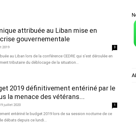
N
ique attribuée au Liban mise en
 crise gouvernementale
t 2019
3
buée au Liban lors de la conférence CEDRE qui s'est déroulée en
ment tributaire du déblocage de la situation...
A
get 2019 définitivement entériné par le
s la menace des vétérans...
19 juillet 2020
1
vement entériné le budget 2019 lors de sa session nocturne de ce
de débats depuis ce lundi...