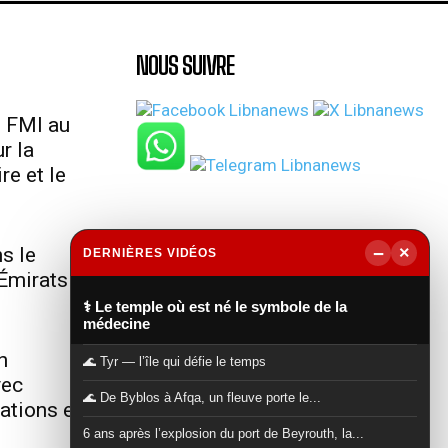
NOUS SUIVRE
u FMI au
r la
re et le
−
s le
×
DERNIÈRES VIDÉOS
Émirats
▶
⚕️ Le temple où est né le symbole de la
médecine
n
🌊 Tyr — l’île qui défie le temps
vec
🌊 De Byblos à Afqa, un fleuve porte le...
lations et
6 ans après l’explosion du port de Beyrouth, la...