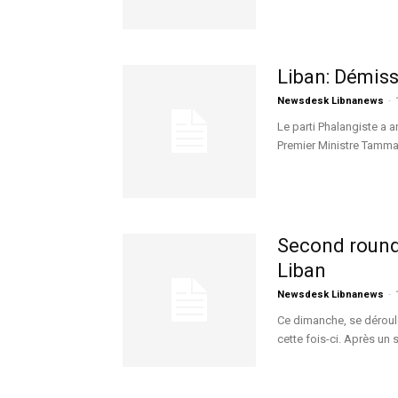
Liban: Démiss
Newsdesk Libnanews
-
Le parti Phalangiste a
Premier Ministre Tammam
Second round
Liban
Newsdesk Libnanews
-
Ce dimanche, se déroul
cette fois-ci. Après un