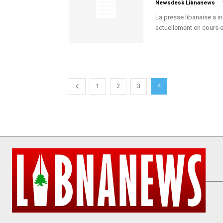
Newsdesk Libnanews
-
La presse libanaise a i
actuellement en cours en
1
2
3
4