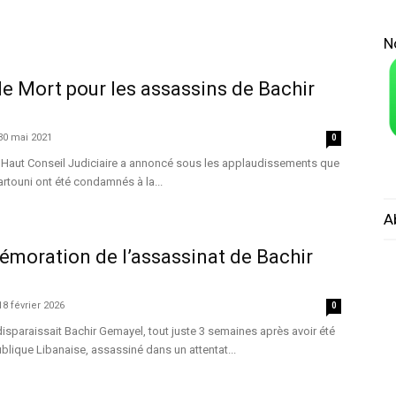
N
de Mort pour les assassins de Bachir
30 mai 2021
0
Haut Conseil Judiciaire a annoncé sous les applaudissements que
rtouni ont été condamnés à la...
A
oration de l’assassinat de Bachir
18 février 2026
0
sparaissait Bachir Gemayel, tout juste 3 semaines après avoir été
ublique Libanaise, assassiné dans un attentat...