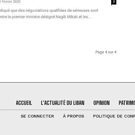
1 février 2020
3
ndiqué que des négociations qualifiées de sérieuses sont
tre le premier ministre désigné Nagib Mikati et les...
Page 4 sur 4
ACCUEIL
L’ACTUALITÉ DU LIBAN
OPINION
PATRIMO
SE CONNECTER
À PROPOS
POLITIQUE DE CONF