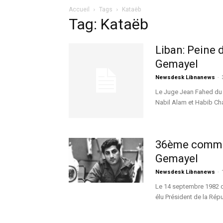
Accueil
Tags
Kataëb
Tag: Kataëb
Liban: Peine 
Gemayel
Newsdesk Libnanews
-
Le Juge Jean Fahed du 
Nabil Alam et Habib Cha
36ème commém
Gemayel
Newsdesk Libnanews
-
Le 14 septembre 1982 di
élu Président de la Rép