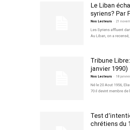
Le Liban échap
syriens? Par 
Nos Lecteurs
-
21 novem
Les Syriens affluent dan
Au Liban, on a recensé, 
Tribune Libr
janvier 1990)
Nos Lecteurs
-
18 janvie
Né le 20 Aout 1956, Eli
70 il devint membre de l
Test d’intenti
chrétiens du 