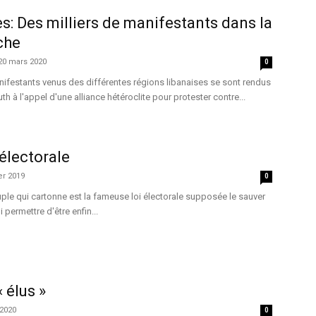
: Des milliers de manifestants dans la
che
20 mars 2020
0
anifestants venus des différentes régions libanaises se sont rendus
th à l'appel d'une alliance hétéroclite pour protester contre...
 électorale
er 2019
0
le qui cartonne est la fameuse loi électorale supposée le sauver
 permettre d'être enfin...
 élus »
 2020
0