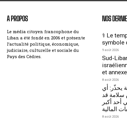
A PROPOS
NOS DERNIE
Le média citoyen francophone du
⚕️ Le temp
Liban a été fondé en 2006 et présente
symbole 
l’actualité politique, économique,
judiciaire, culturelle et sociale du
9 août 2026
Pays des Cèdres.
Sud-Liban
israélien
et annexe
8 août 2026
 يحذّر: أي
سلامة قد
أحد أكبر
ات المالية
8 août 2026