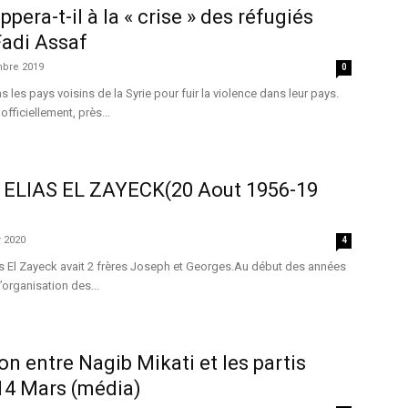
pera-t-il à la « crise » des réfugiés
Fadi Assaf
bre 2019
0
s les pays voisins de la Syrie pour fuir la violence dans leur pays.
officiellement, près...
e: ELIAS EL ZAYECK(20 Aout 1956-19
r 2020
4
as El Zayeck avait 2 frères Joseph et Georges.Au début des années
’organisation des...
on entre Nagib Mikati et les partis
14 Mars (média)