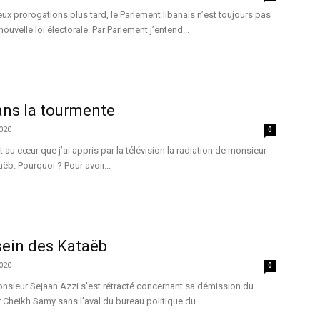
ux prorogations plus tard, le Parlement libanais n’est toujours pas
ouvelle loi électorale. Par Parlement j’entend...
ans la tourmente
2020
0
au cœur que j’ai appris par la télévision la radiation de monsieur
ëb. Pourquoi ? Pour avoir...
sein des Kataëb
2020
0
monsieur Sejaan Azzi s'est rétracté concernant sa démission du
Cheikh Samy sans l'aval du bureau politique du...