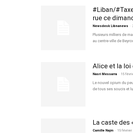
#Liban/#Taxes
rue ce diman
Newsdesk Libnanews
-
Plusieurs milliers de m
au centre-ville de Beyrou
Alice et la loi
Nasri Messarra
-
15 févri
Le nouvel opium du peup
de tous ses soucis et lui
La caste des «
Camille Najm
-
15 février