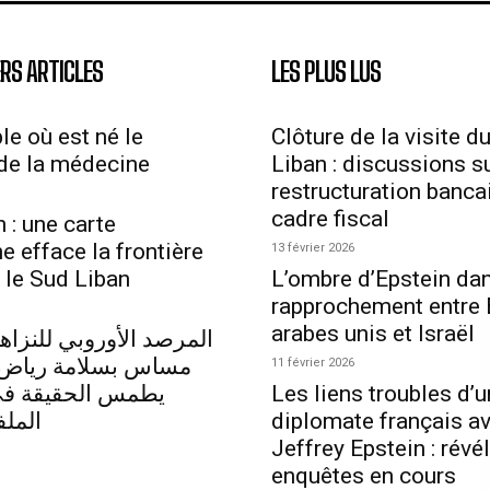
RS ARTICLES
LES PLUS LUS
le où est né le
Clôture de la visite d
de la médecine
Liban : discussions su
restructuration bancai
cadre fiscal
 : une carte
ne efface la frontière
13 février 2026
 le Sud Liban
L’ombre d’Epstein dan
rapprochement entre 
arabes unis et Israël
المرصد الأوروبي للنزاهة
مساس بسلامة رياض 
11 février 2026
يطمس الحقيقة في 
Les liens troubles d’u
الملف
diplomate français a
Jeffrey Epstein : révé
enquêtes en cours