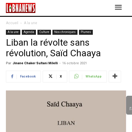
Accueil
A la une
A la une
Agenda
Culture
Nos chroniques
Plumes
Liban la révolte sans
révolution, Saïd Chaaya
Par
Jinane Chaker Sultani Milelli
-
16 octobre 2021
Facebook
X
WhatsApp
l