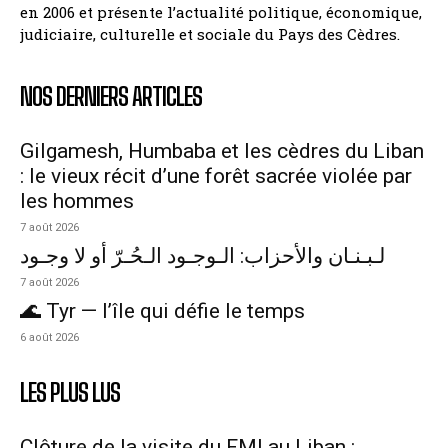
en 2006 et présente l’actualité politique, économique,
judiciaire, culturelle et sociale du Pays des Cèdres.
NOS DERNIERS ARTICLES
Gilgamesh, Humbaba et les cèdres du Liban
: le vieux récit d’une forêt sacrée violée par
les hommes
7 août 2026
لـبـنـان والأحزاب: الـوجـود الـحُـرّ أو لا وجـود
7 août 2026
🌊 Tyr — l’île qui défie le temps
6 août 2026
LES PLUS LUS
Clôture de la visite du FMI au Liban :