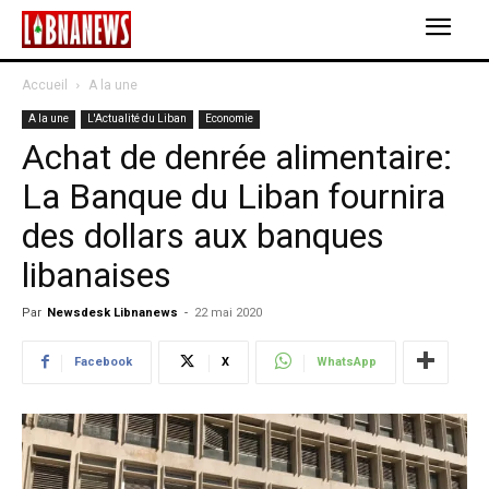
Accueil
A la une
A la une
L'Actualité du Liban
Economie
Achat de denrée alimentaire:
La Banque du Liban fournira
des dollars aux banques
libanaises
Par
Newsdesk Libnanews
-
22 mai 2020
Facebook
X
WhatsApp