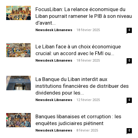
FocusLiban: La relance économique du
Liban pourrait ramener le PIB à son niveau
d’avant...
Newsdesk Libnanews
-
18 février 2025
0
Le Liban face à un choix économique
crucial: un accord avec le FMI ou...
Newsdesk Libnanews
-
18 février 2025
0
La Banque du Liban interdit aux
institutions financières de distribuer des
dividendes pour les...
Newsdesk Libnanews
-
12 février 2025
0
Banques libanaises et corruption : les
enquêtes judiciaires piétinent
Newsdesk Libnanews
-
8 février 2025
0