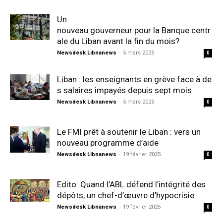
Un
nouveau gouverneur pour la Banque centr
ale du Liban avant la fin du mois?
Newsdesk Libnanews
-
5 mars 2025
0
Liban : les enseignants en grève face à de
s salaires impayés depuis sept mois
Newsdesk Libnanews
-
5 mars 2025
0
Le FMI prêt à soutenir le Liban : vers un
nouveau programme d’aide
Newsdesk Libnanews
-
19 février 2025
0
Edito: Quand l’ABL défend l’intégrité des
dépôts, un chef-d’œuvre d’hypocrisie
Newsdesk Libnanews
-
19 février 2025
0