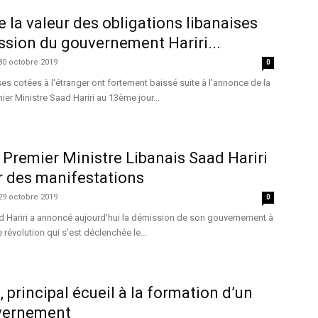
e la valeur des obligations libanaises
ssion du gouvernement Hariri...
30 octobre 2019
0
ses cotées à l'étranger ont fortement baissé suite à l'annonce de la
ier Ministre Saad Hariri au 13ème jour...
Premier Ministre Libanais Saad Hariri
r des manifestations
29 octobre 2019
0
ad Hariri a annoncé aujourd’hui la démission de son gouvernement à
e révolution qui s’est déclenchée le...
 principal écueil à la formation d’un
vernement