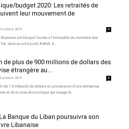
que/budget 2020: Les retraités de
suivent leur mouvement de
9 octobre 2019
0
 libanaise ont bloqué l'accès à l'immeuble du ministère des
VA, situé au rond point Adlieh, à...
de plus de 900 millions de dollars des
ise étrangère au...
8 octobre 2019
0
ôt de 1,5 milliards de dollars en provenance d’une entreprise
ise et de la crise économique qui ravage le...
La Banque du Liban poursuivra son
ivre Libanaise