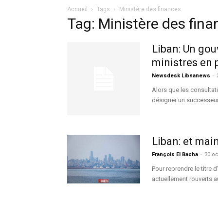
Accueil
Tags
Ministère des finances
Tag: Ministère des fin
Liban: Un gou
ministres en 
Newsdesk Libnanews
-
Alors que les consultat
désigner un successeur à
Liban: et mai
François El Bacha
-
30 oc
Pour reprendre le titre d
actuellement rouverts au