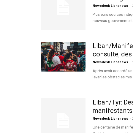
Newsdesk Libnanews
-
Plusieurs sources indiqu
nouveau gouvernement se
Liban/Manifes
consulte, des 
Newsdesk Libnanews
-
Après avoir accordé un 
lever les obstacles mis
Liban/Tyr: D
manifestants
Newsdesk Libnanews
-
Une centaine de manife