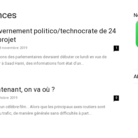
ances
N
vernement politico/technocrate de 24
projet
3 novembre 2019
1
ions des parlementaires devraient débuter ce lundi en vue de
 Saad Hariri, des informations font état d'un...
A
ntenant, on va où ?
tobre 2019
0
'un célèbre film... Alors que les principaux axes routiers sont
 trafic, de manière générale sans difficultés à part...