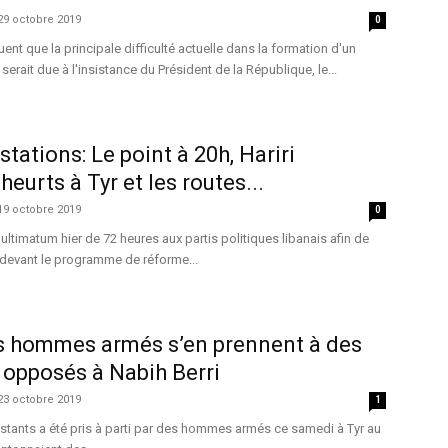
29 octobre 2019
0
ent que la principale difficulté actuelle dans la formation d'un
rait due à l'insistance du Président de la République, le...
tations: Le point à 20h, Hariri
heurts à Tyr et les routes...
19 octobre 2019
0
ultimatum hier de 72 heures aux partis politiques libanais afin de
 devant le programme de réforme...
es hommes armés s’en prennent à des
 opposés à Nabih Berri
23 octobre 2019
1
stants a été pris à parti par des hommes armés ce samedi à Tyr au