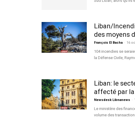
Sud Liban, alors qu'ils 
Liban/Incendi
des moyens d
François El Bacha
-
16 oc
104 incendies se seraie
la Défense Civile, Raymon
Liban: le sec
affecté par l
Newsdesk Libnanews
-
Le ministère des financ
volume des transactions