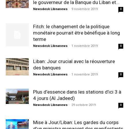
le gouverneur de la Banque du Liban et...
Newsdesk Libnanews
-
9 novembre 2019
0
Fitch: le changement de la politique
monétaire pourrait être bénéfique à long
terme
Newsdesk Libnanews
-
1 novembre 2019
0
Liban: Jour crucial avec la réouverture
des banques
Newsdesk Libnanews
-
1 novembre 2019
0
Plus d’essence dans les stations d’ici 3 à
4 jours (Al Jadeed)
Newsdesk Libnanews
-
29 octobre 2019
0
Mise à Jour/Liban: Les gardes du corps
d’un ministre menacent des manifestants