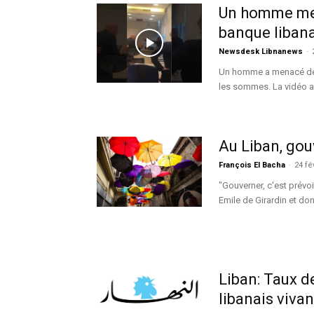
Un homme men
banque liban
Newsdesk Libnanews
-
Un homme a menacé de s
les sommes. La vidéo a c
Au Liban, gou
François El Bacha
-
24 fé
"Gouverner, c'est prévoir
Emile de Girardin et don
Liban: Taux d
libanais vivant