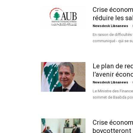
Crise économi
réduire les s
Newsdesk Libnanews
-
En raison de difficulté
communiqué - qui se suc
Le plan de re
l’avenir écon
Newsdesk Libnanews
-
Le Ministre des Financ
sommet de Baabda pour 
Crise économi
boycotteront