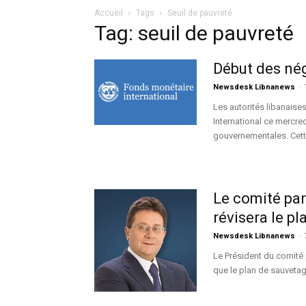
Accueil
Tags
Seuil de pauvreté
Tag: seuil de pauvreté
Début des nég
Newsdesk Libnanews
-
Les autorités libanaise
International ce mercre
gouvernementales. Cett
Le comité par
révisera le pl
Newsdesk Libnanews
-
Le Président du comité
que le plan de sauveta