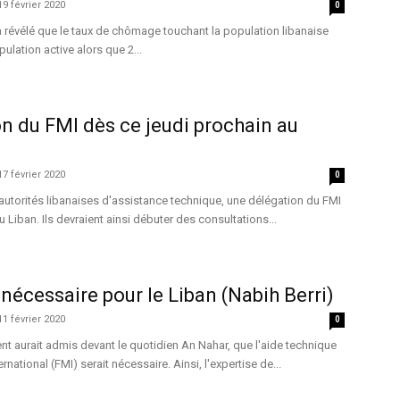
19 février 2020
0
 révélé que le taux de chômage touchant la population libanaise
pulation active alors que 2...
n du FMI dès ce jeudi prochain au
17 février 2020
0
utorités libanaises d'assistance technique, une délégation du FMI
au Liban. Ils devraient ainsi débuter des consultations...
 nécessaire pour le Liban (Nabih Berri)
11 février 2020
0
nt aurait admis devant le quotidien An Nahar, que l'aide technique
national (FMI) serait nécessaire. Ainsi, l'expertise de...