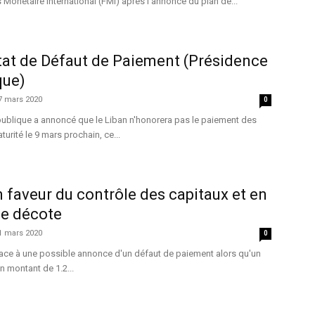
onétaire International (FMI) après l'annonce du plan de...
tat de Défaut de Paiement (Présidence
que)
7 mars 2020
0
publique a annoncé que le Liban n'honorera pas le paiement des
urité le 9 mars prochain, ce...
n faveur du contrôle des capitaux et en
ne décote
1 mars 2020
0
 face à une possible annonce d'un défaut de paiement alors qu'un
n montant de 1.2...