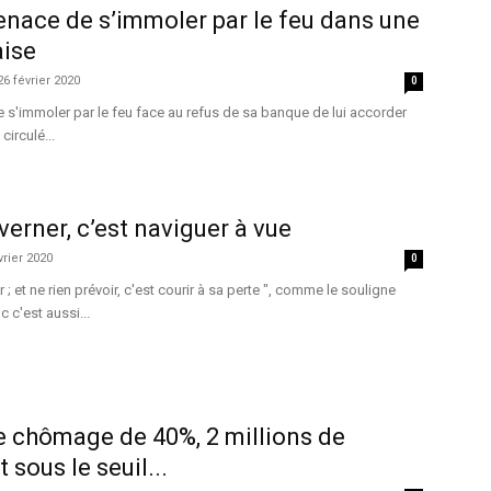
ace de s’immoler par le feu dans une
aise
26 février 2020
0
'immoler par le feu face au refus de sa banque de lui accorder
irculé...
verner, c’est naviguer à vue
vrier 2020
0
 ; et ne rien prévoir, c'est courir à sa perte ", comme le souligne
c c'est aussi...
e chômage de 40%, 2 millions de
 sous le seuil...