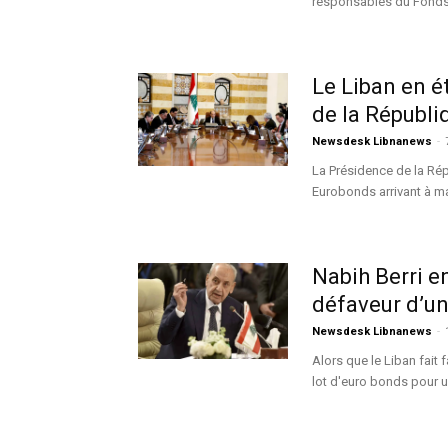
responsables du Fonds M
Le Liban en é
de la Républi
Newsdesk Libnanews
-
La Présidence de la Ré
Eurobonds arrivant à mat
Nabih Berri e
défaveur d’u
Newsdesk Libnanews
-
Alors que le Liban fait
lot d'euro bonds pour u